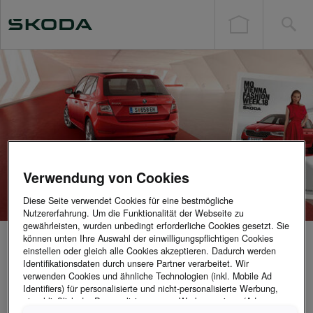
Verwendung von Cookies
Diese Seite verwendet Cookies für eine bestmögliche
Nutzererfahrung. Um die Funktionalität der Webseite zu
gewährleisten, wurden unbedingt erforderliche Cookies gesetzt. Sie
können unten Ihre Auswahl der einwilligungspflichtigen Cookies
Von 10. bis 16. September 2018 findet im
einstellen oder gleich alle Cookies akzeptieren. Dadurch werden
MuseumsQuartier (MQ) in Wien zum bereits 10. Mal die
Identifikationsdaten durch unsere Partner verarbeitet. Wir
Vienna Fashion Week statt. Mittendrin statt nur dabei:
verwenden Cookies und ähnliche Technologien (inkl. Mobile Ad
Identifiers) für personalisierte und nicht-personalisierte Werbung,
ŠKODA mit dem neuen FABIA. Kein Wunder - schließlich
einschließlich der Personalisierung von Werbeanzeigen (Ads
passt der neue Kompakte perfekt zum kreativen Hotspot