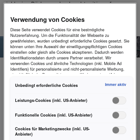
inklusive Räderwechsel rechtzeitig auf
Nummer sicher.
Verwendung von Cookies
Diese Seite verwendet Cookies für eine bestmögliche
Nutzererfahrung. Um die Funktionalität der Webseite zu
gewährleisten, wurden unbedingt erforderliche Cookies gesetzt. Sie
können unten Ihre Auswahl der einwilligungspflichtigen Cookies
einstellen oder gleich alle Cookies akzeptieren. Dadurch werden
Identifikationsdaten durch unsere Partner verarbeitet. Wir
verwenden Cookies und ähnliche Technologien (inkl. Mobile Ad
Identifiers) für personalisierte und nicht-personalisierte Werbung,
einschließlich der Personalisierung von Werbeanzeigen (Ads
Ehe man sich versieht, wird der Spätsommer zum Herbst,
Personalization).
Immer aktiv
und Frost, Schnee und Eis sind dann auch nicht mehr weit.
Unbedingt erforderliche Cookies
Hinweis zur gemäß Art 49 Abs 1 lit a) DSGVO
Datenübermittlung:
Als Marketingcookie und Leistungscookie wird
Wie gut, dass es bei ŠKODA das Winterfit-Paket inkl.
unter anderem Google Analytics verwendet. Es kann nicht
Leistungs-Cookies (inkl. US-Anbieter)
Räderwechsel gibt. Zusätzlich zum routinemäßigen
ausgeschlossen werden, dass Google Irland als unser
Reifenwechsel kontrollieren die Fachleute der ŠKODA
Vertragspartner personenbezogene Daten in die USA
(insbesondere dort an die Google LLC) weitergibt. In den USA
Funktionelle Cookies (inkl. US-Anbieter)
Betriebe auch Funktion und Zustand von
besteht kein der Europäischen Union der Sache nach
Beleuchtungsanlage sowie die Scheinwerfereinstellung, die
gleichwertiges Datenschutzniveau und es fehlt an einem
Cookies für Marketingzwecke (inkl. US-
Scheibenwaschanlage und natürlich Wischerblätter und
Angemessenheitsbeschluss der Europäischen Kommission. Hieraus
Anbieter)
können sich für Sie Risiken ergeben, weil Sie Ihre Rechte als
Windschutzscheibe auf Beschädigung. Profiltiefe, Zustand