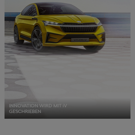
verweigern oder zurückzuziehen.
Verantwortlich für diese Website und die Cookies ist die Porsche
Austria GmbH und Co. OG. Nähere Informationen über Cookies
finden Sie in der Cookie-Richtlinie oder in den Cookie-
Einstellungen. Sie finden die Cookie-Einstellungen am Ende der
Webseite.
Hinweis zu Cookies für Marketingzwecke:
Sofern Sie über einen
von uns personalisierten Link auf unsere Website gelangen,
können Ihre erzeugten Daten, sofern Sie dem explizit zugestimmt
(„Cookies mit Marketingzwecke") haben, von Ihrem zugeordneten
Händler bzw. im Falle eines Porsche Betriebs, Porsche Inter Auto
GmbH Co KG, eingesehen werden.
INNOVATION WIRD MIT iV
GESCHRIEBEN