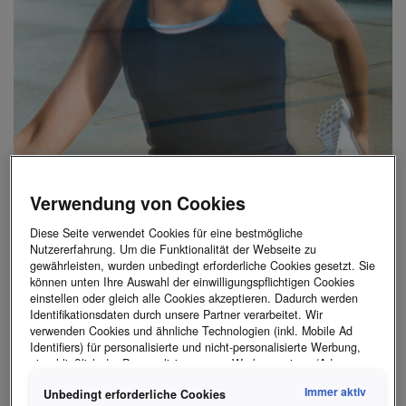
Verwendung von Cookies
Diese Seite verwendet Cookies für eine bestmögliche
Nutzererfahrung. Um die Funktionalität der Webseite zu
gewährleisten, wurden unbedingt erforderliche Cookies gesetzt. Sie
können unten Ihre Auswahl der einwilligungspflichtigen Cookies
WAS TREIBT SIE AN?
einstellen oder gleich alle Cookies akzeptieren. Dadurch werden
Identifikationsdaten durch unsere Partner verarbeitet. Wir
verwenden Cookies und ähnliche Technologien (inkl. Mobile Ad
Identifiers) für personalisierte und nicht-personalisierte Werbung,
einschließlich der Personalisierung von Werbeanzeigen (Ads
Personalization).
Immer aktiv
Unbedingt erforderliche Cookies
Hinweis zur gemäß Art 49 Abs 1 lit a) DSGVO