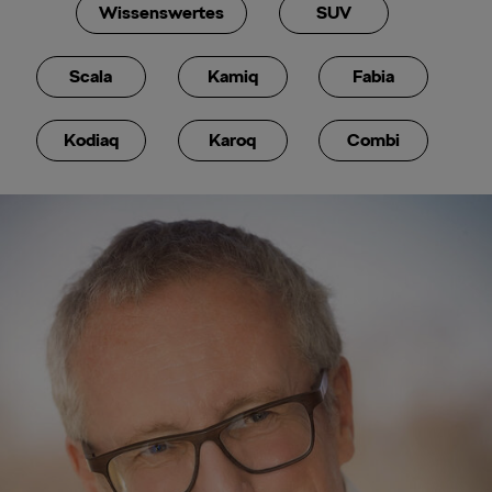
Wissenswertes
SUV
Scala
Kamiq
Fabia
Kodiaq
Karoq
Combi