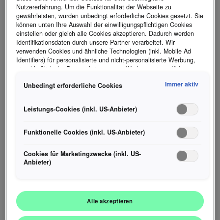
Nutzererfahrung. Um die Funktionalität der Webseite zu
gewährleisten, wurden unbedingt erforderliche Cookies gesetzt. Sie
können unten Ihre Auswahl der einwilligungspflichtigen Cookies
einstellen oder gleich alle Cookies akzeptieren. Dadurch werden
Identifikationsdaten durch unsere Partner verarbeitet. Wir
verwenden Cookies und ähnliche Technologien (inkl. Mobile Ad
Identifiers) für personalisierte und nicht-personalisierte Werbung,
einschließlich der Personalisierung von Werbeanzeigen (Ads
Personalization).
Immer aktiv
Unbedingt erforderliche Cookies
Hinweis zur gemäß Art 49 Abs 1 lit a) DSGVO
Datenübermittlung:
Als Marketingcookie und Leistungscookie wird
unter anderem Google Analytics verwendet. Es kann nicht
Leistungs-Cookies (inkl. US-Anbieter)
ausgeschlossen werden, dass Google Irland als unser
Vertragspartner personenbezogene Daten in die USA
(insbesondere dort an die Google LLC) weitergibt. In den USA
Funktionelle Cookies (inkl. US-Anbieter)
Ausgabe 1 | 25
besteht kein der Europäischen Union der Sache nach
130 Jahre Škoda: Bedeutende Meilensteine
gleichwertiges Datenschutzniveau und es fehlt an einem
Cookies für Marketingzwecke (inkl. US-
für das Automobil und die Welt
Angemessenheitsbeschluss der Europäischen Kommission. Hieraus
Anbieter)
können sich für Sie Risiken ergeben, weil Sie Ihre Rechte als
Betroffener in den USA nicht wirksam durchsetzen können, in den
USA keine Datenschutzgrundsätze bestehen, und weil nicht
ausgeschlossen werden kann, dass aufgrund aktueller Gesetze US-
Alle akzeptieren
Sicherheitsbehörden einen Zugriff auf Daten erlangen können,
wobei Eingriffe in Ihre persönlichen Rechte und Freiheiten nicht auf
das absolut Notwendige beschränkt sind. Sollten Sie das Setzen