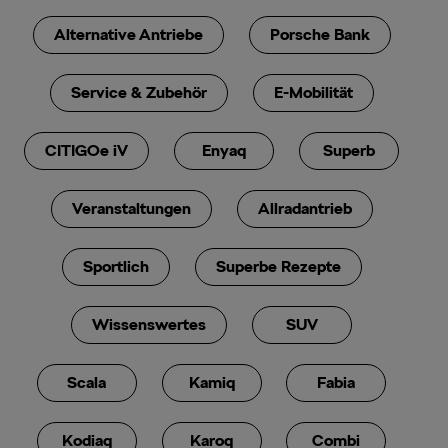
Alternative Antriebe
Porsche Bank
Service & Zubehör
E-Mobilität
CITIGOe iV
Enyaq
Superb
Veranstaltungen
Allradantrieb
Sportlich
Superbe Rezepte
Wissenswertes
SUV
Scala
Kamiq
Fabia
Kodiaq
Karoq
Combi